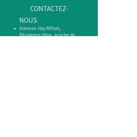
CONTACTEZ-
NOUS
Adresse: Hay Miftah,
Résidence Hiba , proche de
l'hopital régional , Beni
Mellal
Tel :
05 23 48 50 52
​
حي مفتاح؛إقامة هبة؛قبالة
المندوبية الجهوية للصحة،قرب
المستشفى الجهوي ،بني ملال
Pages réseaux sociaux