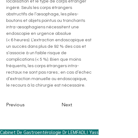
localisation et le type de corps étranger 
ingéré. Seuls les corps étrangers 
obstructifs de l’œsophage, les piles-
boutons et objets pointus ou tranchants 
intra-œsophagiens nécessitent une 
endoscopie en urgence absolue 
(< 6 heures). L’extraction endoscopique est 
un succès dans plus de 92 % des cas et 
s’associe à un faible risque de 
complications (< 5 %). Bien que moins 
fréquents, les corps étrangers intra-
rectaux ne sont pas rares ; en cas d’échec 
d’extraction manuelle ou endoscopique, 
le recours à la chirurgie est nécessaire.
Previous
Next