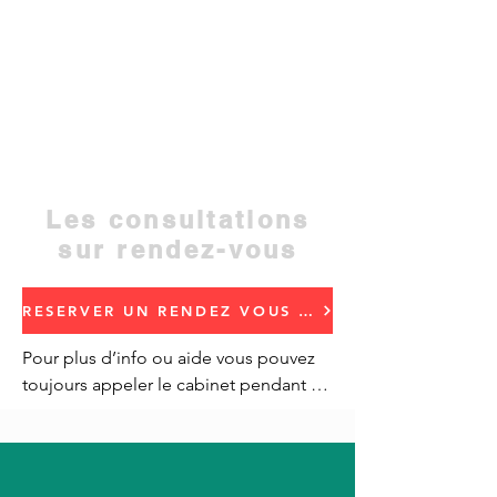
حي مفتاح،إقامة هبة، الطابق الأرضي رقم 5
،شارع الحسن الثاني، قرب المستشفى
الجهوي، أمام المنذوبية الجهوية للصحة ،بني
ملال
Adresse: Quartier Miftah, résidence Hiba
;proche de l'hôpital régional
Contact: 05 23 48 50 52
Les consultations
sur rendez-vous
RESERVER UN RENDEZ VOUS احجز موعد
Pour plus d’info ou aide vous pouvez 
toujours appeler le cabinet pendant 
nos heures de travail.