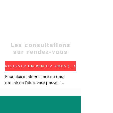
Quartier Miftah, Résidence Hiba, Rez-de-
chaussée n° 5, Rue Hassan II, près de
l'Hôpital régional, en face de la Délégation
régionale de la santé, Beni Mellal
Adresse : Quartier Miftah, résidence Hiba,
adresse de l'hôtel régional
Contact :
05 23 48 50 52
Les consultations
sur rendez-vous
RESERVER UN RENDEZ VOUS (Prendre rendez-vous)
Pour plus d'informations ou pour 
obtenir de l'aide, vous pouvez 
également appeler le conseiller 
clientèle de notre service clientèle.