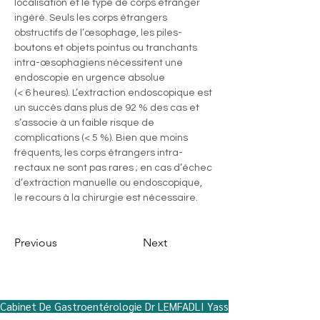
localisation et le type de corps étranger 
ingéré. Seuls les corps étrangers 
obstructifs de l’œsophage, les piles-
boutons et objets pointus ou tranchants 
intra-œsophagiens nécessitent une 
endoscopie en urgence absolue 
(< 6 heures). L’extraction endoscopique est 
un succès dans plus de 92 % des cas et 
s’associe à un faible risque de 
complications (< 5 %). Bien que moins 
fréquents, les corps étrangers intra-
rectaux ne sont pas rares ; en cas d’échec 
d’extraction manuelle ou endoscopique, 
le recours à la chirurgie est nécessaire.
Previous
Next