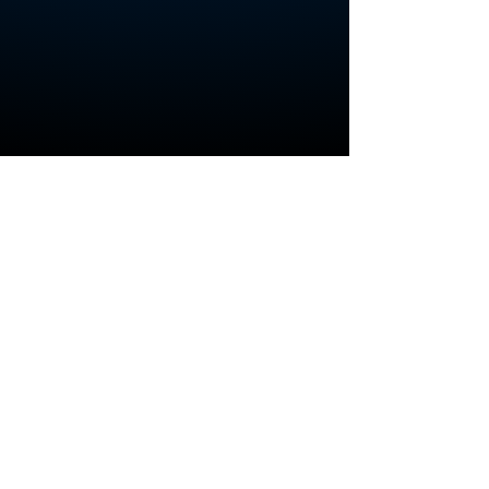
Quartier Miftah, Résidence Hiba, Rez-de-
chaussée n° 5, Rue Hassan II, près de
l'Hôpital régional, en face de la Délégation
régionale de la santé, Beni Mellal
Adresse : Quartier Miftah, résidence Hiba,
adresse de l'hôtel régional
Contact :
05 23 48 50 52
Les consultations
sur rendez-vous